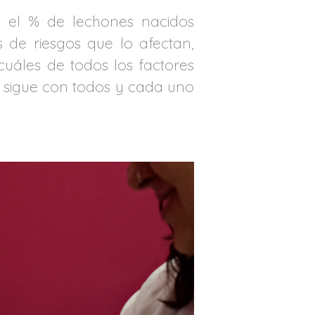
e el % de lechones nacidos
 de riesgos que lo afectan,
uáles de todos los factores
e sigue con todos y cada uno