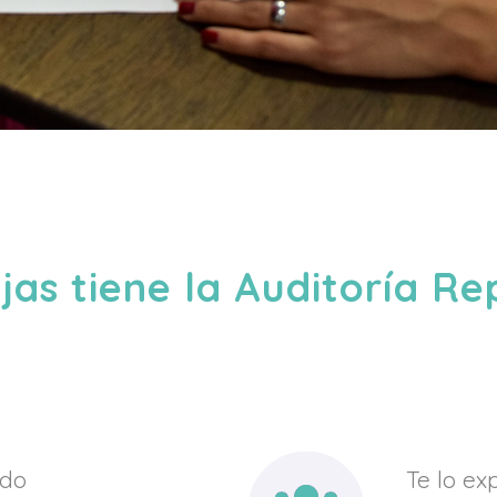
as tiene la Auditoría R
ndo
Te lo e