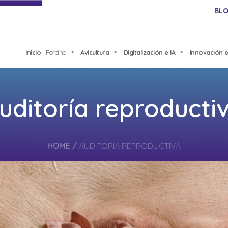
BL
Inicio
Porcino
Avicultura
Digitalización e IA
Innovación e
uditoría reproducti
HOME
/
AUDITORÍA REPRODUCTIVA