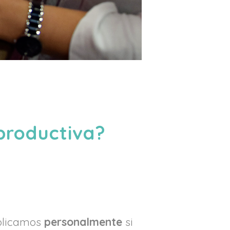
eproductiva?
xplicamos
personalmente
si