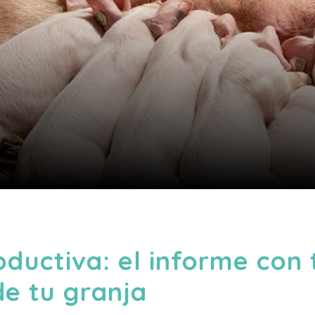
oductiva: el informe con 
de tu granja