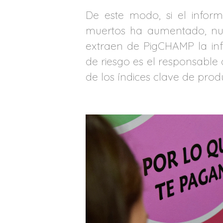
De este modo, si el infor
muertos ha aumentado, nues
extraen de PigCHAMP la inf
de riesgo es el responsable
de los índices clave de prod