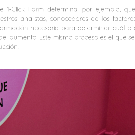
me 1-Click Farm determina, por ejemplo, qu
tros analistas, conocedores de los factores
ormación necesaria para determinar cuál o c
 del aumento. Este mismo proceso es el que s
ucción.