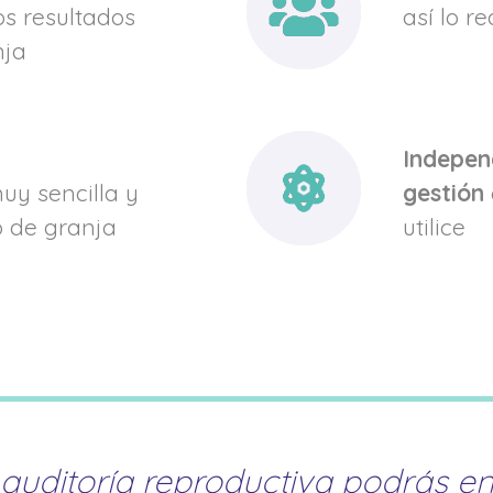
os resultados
así lo r
nja
Indepen
y sencilla y
gestión
o de granja
utilice
auditoría reproductiva podrás ent