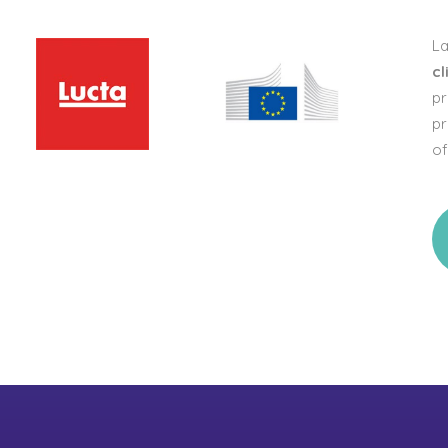
L
cl
pr
pr
o