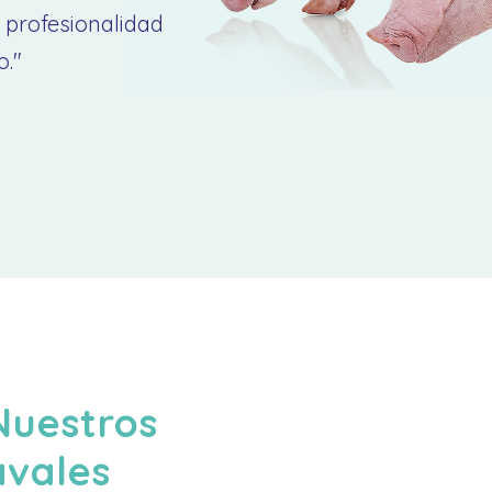
 profesionalidad
o."
Nuestros
avales