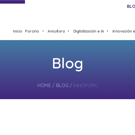
BL
Inicio
Porcino
Avicultura
Digitalización e IA
Innovación e
Blog
HOME
/
BLOG
/
INNOPORC