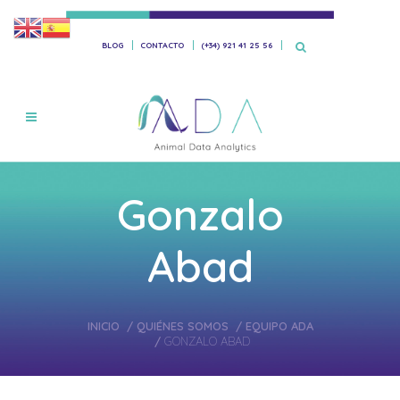
BLOG
CONTACTO
(+34) 921 41 25 56
Gonzalo
Abad
INICIO
/
QUIÉNES SOMOS
/
EQUIPO ADA
/
GONZALO ABAD