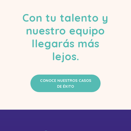
Con tu talento y
nuestro equipo
llegarás más
lejos.
CONOCE NUESTROS CASOS
DE ÉXITO