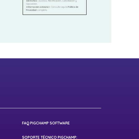
Derechos:
Acceso, Rectificación, Cancelación y
Oposición.
Información adicional:
Consulte aquí la
Política de
Privacidad
completa.
FAQ PIGCHAMP SOFTWARE
SOPORTE TÉCNICO PIGCHAMP: