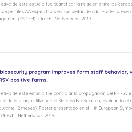
jetivo de este estudio fue cuantificar la relación entre los cerd
o de perfiles AA específicos en sus dietas de cría. Poster pres
gement (ESPHM). Utrecht, Netherlands, 2019.
 biosecurity program improves farm staff behavior, v
RSV positive farms.
jetivo de este estudio fue controlar la propagación del PRRSv e
al de la granja utilizando el Sistema B-eSecure y evaluando el 
(durante 12 meses). Poster presentado en el 11th European Symp
trecht, Netherlands, 2019.