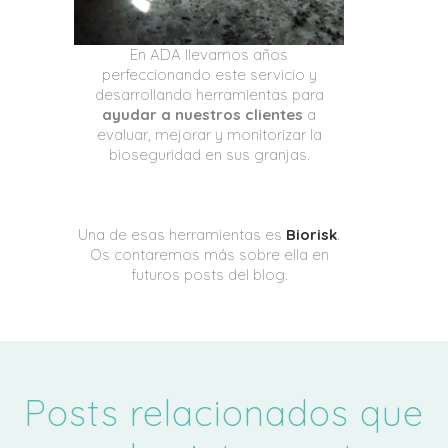
En ADA llevamos años
perfeccionando este servicio y
desarrollando herramientas para
ayudar a nuestros clientes
a
evaluar, mejorar y monitorizar la
bioseguridad en sus granjas.
Una de esas herramientas es
Biorisk
.
Os contaremos más sobre ella en
futuros posts del blog.
4655
Posts relacionados que