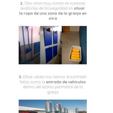
2.
Otro error muy común en nuestras
auditorías de
bioseguridad
es
situar
la ropa de una zona de la granja en
otra
3.
Otras veces
nos hemos encontrado
fallos como la
entrada de vehículos
dentro del recinto perimetral de la
granja