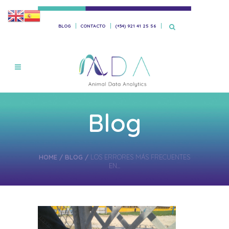
BLOG
CONTACTO
(+34) 921 41 25 56
Blog
HOME
/
BLOG
/
LOS ERRORES MÁS FRECUENTES
EN...